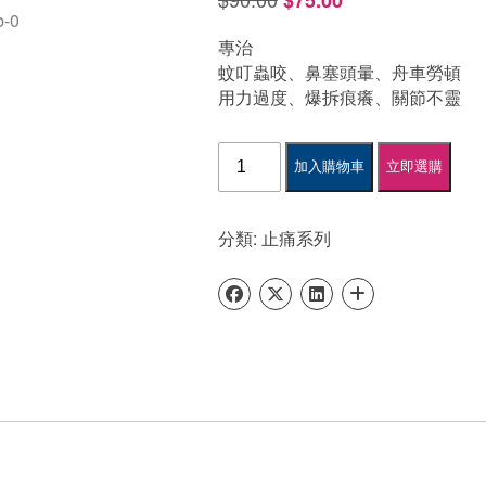
$
75.00
始
前
專治
價
價
蚊叮蟲咬、鼻塞頭暈、舟車勞頓
用力過度、爆拆痕癢、關節不靈
格：
格：
$90.00。
$75.00。
萬
加入購物車
立即選購
應
驅
風
分類:
止痛系列
膏
數
量