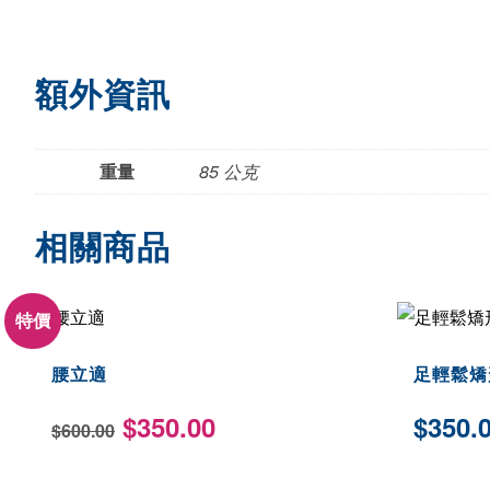
額外資訊
重量
85 公克
相關商品
特價
腰立適
足輕鬆矯
原
目
$
350.00
$
350.
$
600.00
始
前
價
價