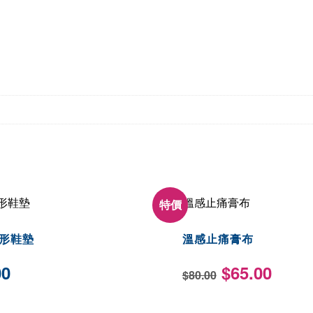
特價
形鞋墊
溫感止痛膏布
原
目
00
$
65.00
$
80.00
始
前
價
價