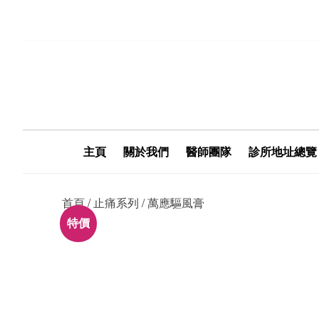
主頁
關於我們
醫師團隊
診所地址總覽
首頁
/
止痛系列
/ 萬應驅風膏
特價