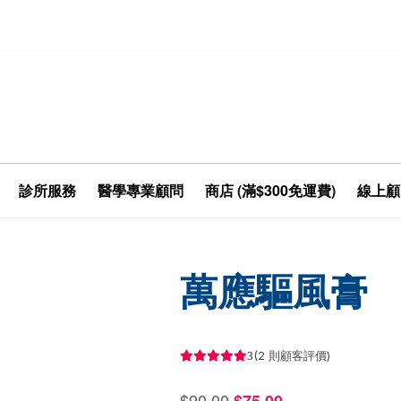
診所服務
醫學專業顧問
商店 (滿$300免運費)
線上顧
萬應驅風膏
(
2
則顧客評價)
原
目
$
90.00