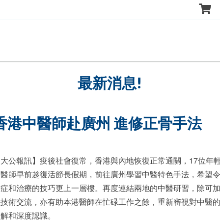
最新消息!
香港中醫師赴廣州 進修正骨手法
【大公報訊】疫後社會復常，香港與內地恢復正常通關，17位年
中醫師早前趁復活節長假期，前往廣州學習中醫特色手法，希望
診症和治療的技巧更上一層樓。再度連結兩地的中醫研習，除可
強技術交流，亦有助本港醫師在忙碌工作之餘，重新審視對中醫
理解和深度認識。