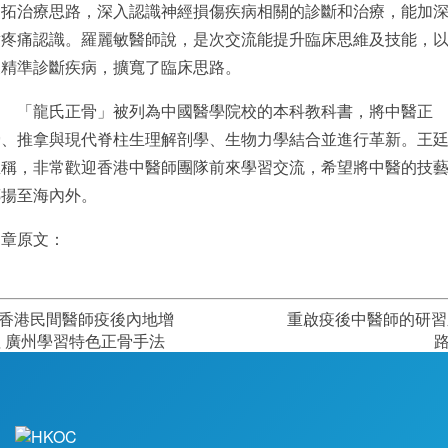
開拓治療思路，深入認識神經損傷疾病相關的診斷和治療，能加
對疼痛認識。羅麗敏醫師說，是次交流能提升臨床思維及技能，
及精準診斷疾病，擴寬了臨床思路。
「龍氏正骨」被列為中國醫學院校的本科教科書，將中醫正
骨、推拿與現代脊柱生理解剖學、生物力學結合並進行革新。王
臣稱，非常歡迎香港中醫師團隊前來學習交流，希望將中醫的技
傳揚至海內外。
文章原文：
香港民間醫師疫後內地增
重啟疫後中醫師的研習
 廣州學習特色正骨手法