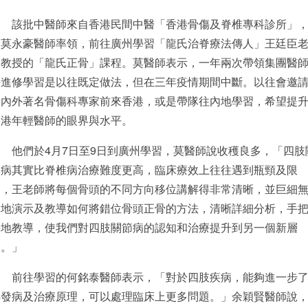
該批中醫師來自香港民間中醫「香港骨傷及脊椎專科診所」
由莫永豪醫師率領，前往廣州學習「龍氏治脊療法傳人」王廷臣
師教授的「龍氏正骨」課程。莫醫師表示，一年兩次帶領集團醫
去進修學習是以往既定做法，但在三年疫情期間中斷。以往會邀
國內外著名骨傷科專家前來香港，或是帶隊往內地學習，希望提
香港年輕醫師的眼界與水平。
他們於4月7日至9日到廣州學習，莫醫師說收穫良多，「四肢
節病其實比脊椎病治療難度更高，臨床療效上往往遇到瓶頸及限
制，王老師將每個骨頭的不同方向移位講解得非常清晰，並巨細
遺地演示及教導如何將錯位骨頭正骨的方法，清晰詳細分析，手
手地教導，使我們對四肢關節病的認知和治療提升到另一個新層
次。」
前往學習的何銘泰醫師表示，「對於四肢疾病，能夠進一步
解發病及治療原理，可以處理臨床上更多問題。」余穎賢醫師說