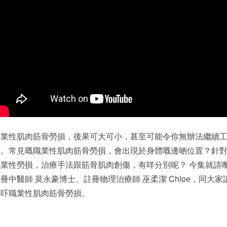
職業性肌肉筋骨勞損，後果可大可小，甚至可能令你無辦法繼續
作。常見嘅職業性肌肉筋骨勞損，會出現於身體嘅邊啲位置？針
職業性勞損，治療手法跟筋骨肌肉創傷，有咩分別呢？ 今集就請
冊中醫師 莫永豪博士、註冊物理治療師 巫柔潔 Chloe，同大家
解吓職業性肌肉筋骨勞損。