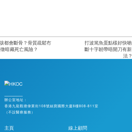
咳都會斷骨？骨質疏鬆冇
打波篤魚蛋點樣好快啲
病徵暗藏死亡風險？
斷十字韌帶唔開刀有新
法
辦公室地址：
香港九龍觀塘偉業街108號絲寶國際大廈8樓808-811室
（不設醫療服務）
主頁
線上顧問