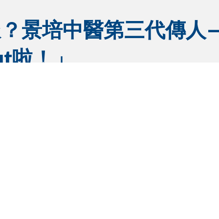
派？景培中醫第三代傳人
ut啦！」
科診所，睇吓點樣將百年中醫智慧 × 現代科技，玩出全新治療法
醫師Q&A
名人專訪: Master Mok 遇