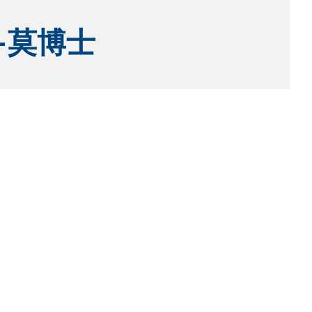
—莫博士
！
上喬寶寶 part1