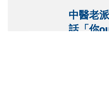
中醫老
話「你o
返回頁首
直擊香港骨傷及脊椎專
相關影片