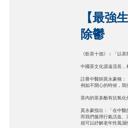
【最強生
除鬱
《飲茶十德》︰「以茶
中國茶文化源遠流長，
註冊中醫師莫永豪稱：
例如不開心的時候，我
茶內的茶多酚有抗氧化
莫永豪指出：「在中醫
而我們服用行氣活血、
就可以紓解老年性風濕性