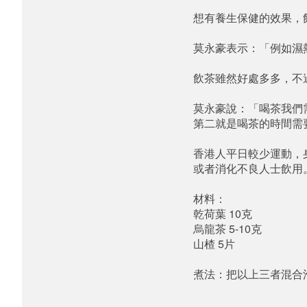
想有養生保健的效果，
莫永豪表示：「例如濕
飲茶雖然好處多多，不
莫永豪說：「喝茶我們
第二就是喝茶的時間需
香港人平日較少運動，
或者消化不良人士飲用。
材料：

乾荷葉 10克

烏龍茶 5-10克

山楂 5片

煮法：把以上三者混合