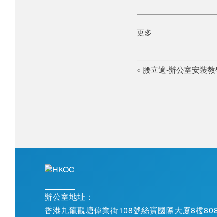
更多
«
腰立適-辦公室安裝教
辦公室地址：
香港九龍觀塘偉業街108號絲寶國際大廈8樓808-