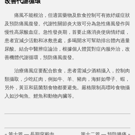
改善代謝循環
痛風不能根治，但適當藥物及飲食控制可有效紓緩症狀
及預防痛風復發。代謝性關節炎大致可分為急性痛風發作與
慢性高尿酸血症。急性發炎期，首要止痛消炎使病情紓緩，
患者宜減少活動和冰敷患處，多喝開水可幫助排出體內過量
尿酸。結合中醫辨症論治，根據個人體質對症內服外治，改
善機體代謝循環，預防痛風復發。
治療痛風症要配合飲食，患者需減少酒精攝入，控制肉
類攝取，少吃紅肉，例如牛、羊、豬肉，海鮮如帶子、蝦，
另外，黃豆和菇菌類食物都要避免。嚴格限制高嘌呤食物攝
入如沙甸魚、鯉魚和動物內臟等。
«
第十篇 — 長期穿戴內
第十二篇 — 預防膝痛
»