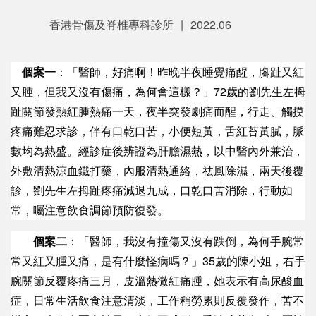
香港骨傷及脊椎專科診所
|
2022.06
個案一
：「醫師，好痛啊！昨晚半夜睡覺痛醒，腳趾又紅
又腫，但我又沒有傷痛，為何會這樣？」72歲的劉先生左拇
趾關節發熱紅腫熱痛一天，夜半突發劇痛而醒，行走、觸摸
疼痛難忍求診，伴有口乾口苦，小便短黃，舌紅苔黃膩，脈
數均為熱盛。經診症後辨證為肝膽濕熱，以中醫內外兼治，
外敷清熱涼血鐵打藥，內服清熱通絡，祛風除濕，兩天後覆
診，劉先生左拇趾疼痛減退九成，口乾口苦消除，行動如
常，囑注意飲食調節預防復發。
個案二
：「醫師，我沒有撞傷又沒有跌倒，為何手腕常
常又紅又腫又痛，是有什麼怪病嗎？」35歲的陳小姐，右手
腕關節反覆疼痛三月，皮溫熱微紅痛腫，她表示有高尿酸血
症，日常生活飲食注意清淡，工作稍勞累則反覆發作，苦不