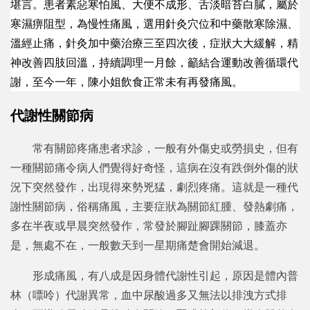
堪言。患者素惡寒怕風、大便不成形、舌淡暗苔白膩，屬於
寒濕痹阻型，為慢性痛風，選用針灸穴位和中藥散寒除濕、
溫經止痛，針灸加中藥治療三至四次後，症狀大大緩解，精
神改善四肢回溫，持續調理一月餘，籲結合運動改善循環代
謝，至今一年，陳小姐飲食正常未有再發痛風。
代謝性關節病
常有關節疼痛患者求診，一般有外傷史或勞損史，但有
一種關節痛令病人們覺得好奇怪，這病在沒有跌倒外傷的狀
況下突然發作，出現得來勢兇猛，劇烈疼痛。這就是一種代
謝性關節病，俗稱痛風，主要症狀為關節紅腫、發熱劇痛，
多在半夜或早晨突然發作，常發於腳趾腳踝關節，膝蓋亦
是，無處不在，一般數天到一星期痛楚會開始減退。
形成痛風，有八成是因身體代謝性引起，原因是體內普
林（嘌呤）代謝異常，血中尿酸過多又無法以排洩方式排