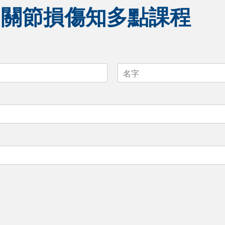
加關節損傷知多點課程
L
a
s
t